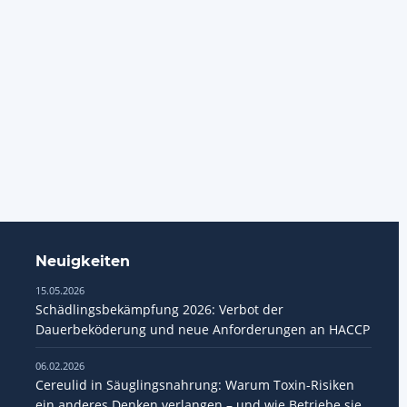
Neuigkeiten
15.05.2026
Schädlingsbekämpfung 2026: Verbot der
Dauerbeköderung und neue Anforderungen an HACCP
06.02.2026
Cereulid in Säuglingsnahrung: Warum Toxin-Risiken
ein anderes Denken verlangen – und wie Betriebe sie