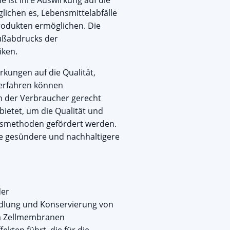
e ist ihre Auswirkung auf die
lichen es, Lebensmittelabfälle
rodukten ermöglichen. Die
Fußabdrucks der
iken.
kungen auf die Qualität,
Verfahren können
n der Verbraucher gerecht
bietet, um die Qualität und
onsmethoden gefördert werden.
ine gesündere und nachhaltigere
der
andlung und Konservierung von
um Zellmembranen