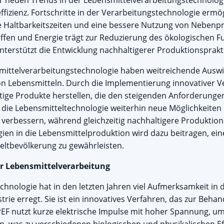
er neuen Trends in der Lebensmittelverarbeitungstechnologi
fizienz. Fortschritte in der Verarbeitungstechnologie ermög
re Haltbarkeitszeiten und eine bessere Nutzung von Nebenp
offen und Energie trägt zur Reduzierung des ökologischen 
nterstützt die Entwicklung nachhaltigerer Produktionsprakt
mittelverarbeitungstechnologie haben weitreichende Auswir
von Lebensmitteln. Durch die Implementierung innovativer 
tige Produkte herstellen, die den steigenden Anforderunge
s die Lebensmitteltechnologie weiterhin neue Möglichkeiten 
u verbessern, während gleichzeitig nachhaltigere Produkti
gien in die Lebensmittelproduktion wird dazu beitragen, e
ltbevölkerung zu gewährleisten.
 der Lebensmittelverarbeitung
Technologie hat in den letzten Jahren viel Aufmerksamkeit in 
rie erregt. Sie ist ein innovatives Verfahren, das zur Beh
 PEF nutzt kurze elektrische Impulse mit hoher Spannung, 