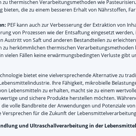
h zu thermischen Verarbeitungsmethoden wie Pasteurisierun
 bieten, die zu einem besseren Erhalt von Nährstoffen, F
en:
PEF kann auch zur Verbesserung der Extraktion von Inhal
terung von Prozessen wie der Entsaftung eingesetzt werden, 
Austritt von Saft und anderen Bestandteilen zu erleichter
h zu herkömmlichen thermischen Verarbeitungsmethoden k
s in vielen Fällen keine erwärmungsbedingten Verluste gibt u
Technologie bietet eine vielversprechende Alternative zu trad
bensmittelindustrie. Ihre Fähigkeit, mikrobielle Belastunge
 von Lebensmitteln zu erhalten, macht sie zu einem wertvol
chwertige und sichere Produkte herstellen möchten. Währe
 die volle Bandbreite der Anwendungen und Potenziale von 
e Versprechen für die Zukunft der Lebensmittelverarbeitung
dlung und Ultraschallverarbeitung in der Lebensmitte