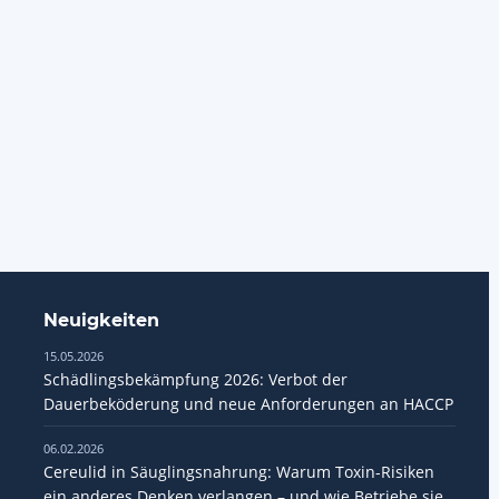
Neuigkeiten
15.05.2026
Schädlingsbekämpfung 2026: Verbot der
Dauerbeköderung und neue Anforderungen an HACCP
06.02.2026
Cereulid in Säuglingsnahrung: Warum Toxin-Risiken
ein anderes Denken verlangen – und wie Betriebe sie