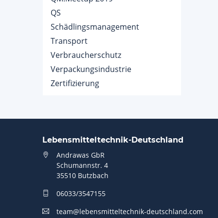
QS
Schädlingsmanagement
Transport
Verbraucherschutz
Verpackungsindustrie
Zertifizierung
Lebensmitteltechnik-Deutschland
Andrawas GbR
Schumannstr. 4
35510 Butzbach
06033/3547155
team@lebensmitteltechnik-deutschland.com