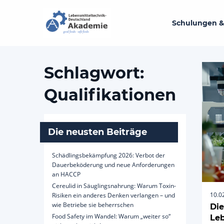
Schulungen &
Schlagwort:
Qualifikationen
Die neusten Beiträge
Schädlingsbekämpfung 2026: Verbot der
Dauerbeköderung und neue Anforderungen
an HACCP
Cereulid in Säuglingsnahrung: Warum Toxin-
10.0
Risiken ein anderes Denken verlangen – und
wie Betriebe sie beherrschen
Die
Food Safety im Wandel: Warum „weiter so“
Leb