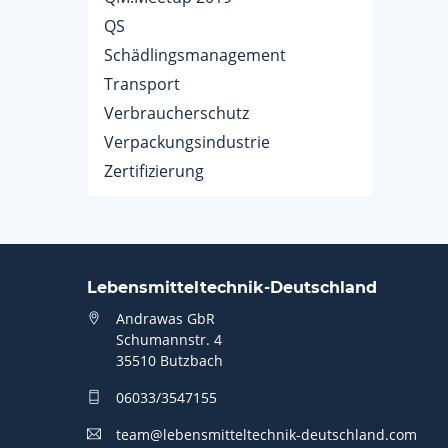
QS
Schädlingsmanagement
Transport
Verbraucherschutz
Verpackungsindustrie
Zertifizierung
Lebensmitteltechnik-Deutschland
Andrawas GbR
Schumannstr. 4
35510 Butzbach
06033/3547155
team@lebensmitteltechnik-deutschland.com