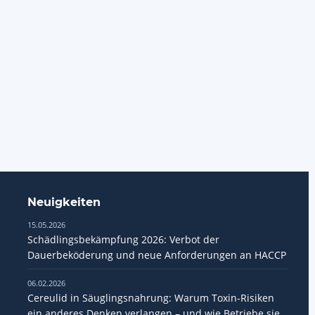
Neuigkeiten
15.05.2026
Schädlingsbekämpfung 2026: Verbot der
Dauerbeköderung und neue Anforderungen an HACCP
06.02.2026
Cereulid in Säuglingsnahrung: Warum Toxin-Risiken
ein anderes Denken verlangen – und wie Betriebe sie